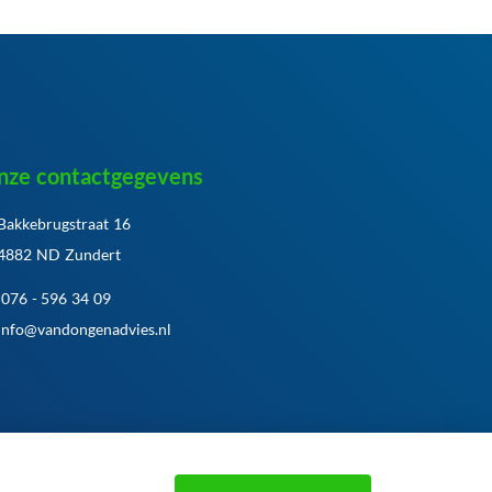
nze contactgegevens
Bakkebrugstraat 16
4882 ND Zundert
076 - 596 34 09
info@vandongenadvies.nl