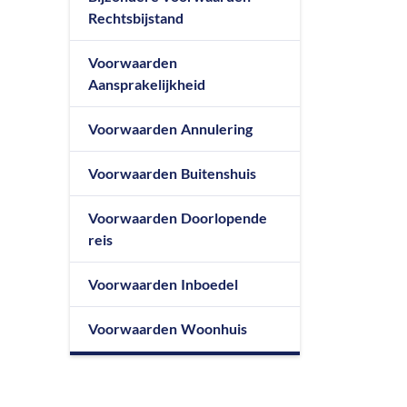
Rechtsbijstand
Aanvraag
bestelautoverzekering
Voorwaarden
Aanvraag
Aansprakelijkheid
vrachtautoverzekering
Aanvraag motor
Voorwaarden Annulering
Aanvraag
caravanverzekering
Voorwaarden Buitenshuis
Voorwaarden Doorlopende
reis
Voorwaarden Inboedel
Voorwaarden Woonhuis