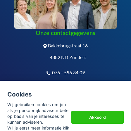
Onze contactgegevens
Bakkebrugstraat 16
4882 ND Zundert
076 - 596 34 09
info@vandongenadvies.nl
Cookies
© Copyright
Assupport BV
2026
Wij gebruiken cookies om jou
als je persoonlijk adviseur beter
Sitemap
op basis van je interesses te
Akkoord
kunnen adviseren.
Disclaimer
Wil je eerst meer informatie
klik