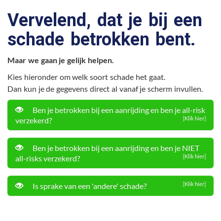
Vervelend, dat je bij een
schade betrokken bent.
Maar we gaan je gelijk helpen.
Kies hieronder om welk soort schade het gaat.
Dan kun je de gegevens direct al vanaf je scherm invullen.
Ben je betrokken bij een aanrijding en ben je all-risk
[Klik hier]
verzekerd?
Ben je betrokken bij een aanrijding en ben je NIET
[Klik hier]
all-risks verzekerd?
[Klik hier]
Is sprake van een 'andere' schade?